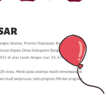
ESAR
ngka Selatan, Provinsi Kepulauan Bangka Beltung.
utusan Kepala Dinas Kabupaten Bangka Selatan No:
2
2015 di atas tanah dengan luas 23. 676 m
, namun
 28 siswa. Meski pada awalnya masih menumpang di
ram studi penjurusan, yaitu program IPA dan program